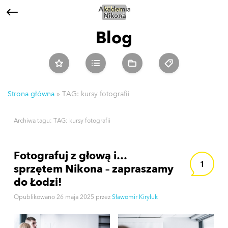
Blog
Strona główna
»
TAG: kursy fotografii
Archiwa tagu:
TAG: kursy fotografii
Fotografuj z głową i…
1
sprzętem Nikona – zapraszamy
do Łodzi!
Opublikowano
26 maja 2025
przez
Sławomir Kiryluk