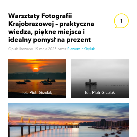
Warsztaty Fotografii
1
Krajobrazowej – praktyczna
wiedza, piękne miejsca i
idealny pomysł na prezent
Opublikowano
19 maja 2025
przez
Sławomir Kiryluk
fot. Piotr Grzelak
fot. Piotr Grzelak