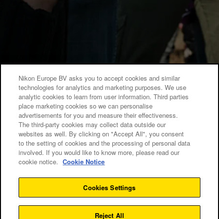
Nikon Europe BV asks you to accept cookies and similar
technologies for analytics and marketing purposes. We use
analytic cookies to learn from user information. Third parties
place marketing cookies so we can personalise
advertisements for you and measure their effectiveness.
The third-party cookies may collect data outside our
websites as well. By clicking on "Accept All", you consent
to the setting of cookies and the processing of personal data
involved. If you would like to know more, please read our
cookie notice.
Cookie Notice
Cookies Settings
DOWIEDZ SIĘ WSZYSTKIEGO
Reject All