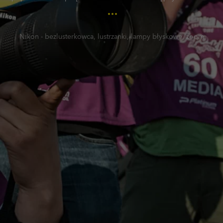
fotografujących. Podczas zajęć udostępniamy zestaw sprzętu
amatorskiego i zawodowego produkowanego przez firmę Nikon
(bezlusterkowce, lustrzanki i akcesoria do nich) oraz kompletną
Nikon - bezlusterkowca, lustrzanki, lampy błyskowe, zoom
cyfrową ciemnię fotograficzną.