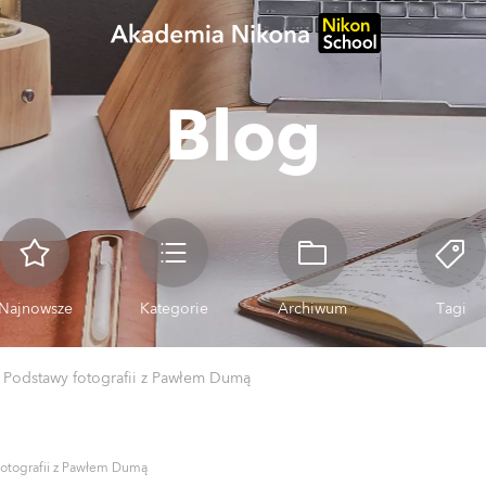
Blog
Najnowsze
Kategorie
Archiwum
Tagi
»
Podstawy fotografii z Pawłem Dumą
fotografii z Pawłem Dumą