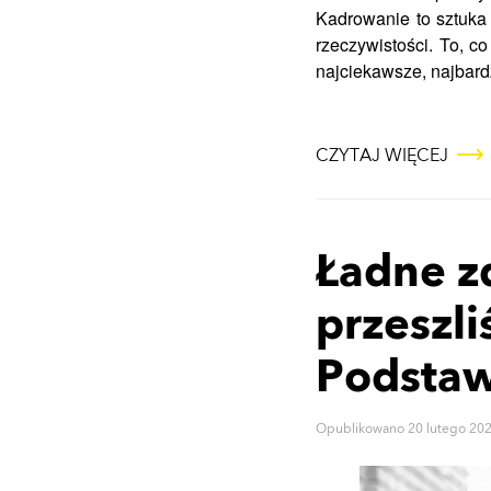
Kadrowanie to sztuka 
rzeczywistości. To, co
najciekawsze, najbard
CZYTAJ WIĘCEJ
Ładne zd
przeszl
Podstaw
Opublikowano
20 lutego 20