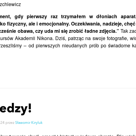
rzchlewicz
ent, gdy pierwszy raz trzymałem w dłoniach aparat.
lko fizyczny, ale i emocjonalny. Oczekiwania, nadzieje, chę
cześnie obawa, czy uda mi się zrobić ładne zdjęcia.”
Tak zac
ursów Akademii Nikona. Dziś, patrząc na swoje fotografie, wid
 przeszliśmy – od pierwszych nieudanych prób po świadome ka
edzy!
024
przez
Sławomir Kiryluk