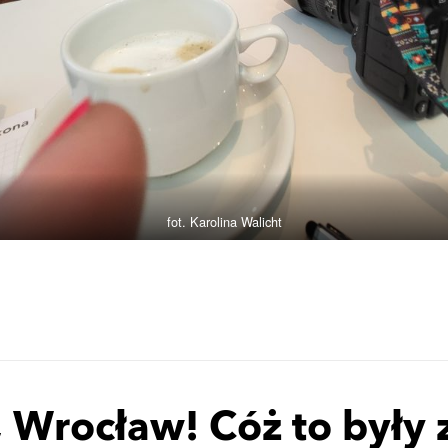
fot. Karolina Walicht
 Wrocław! Cóż to były 