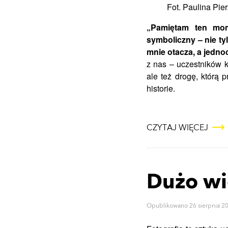
Fot. Paulina Pie
„Pamiętam ten mom
symboliczny – nie ty
mnie otacza, a jedno
z nas – uczestników k
ale też drogę, którą
historie.
CZYTAJ WIĘCEJ
Dużo wi
Opublikowano
26 sierpnia 2