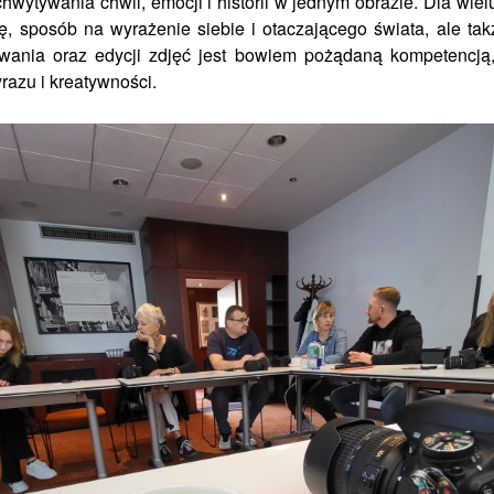
chwytywania chwil, emocji i historii w jednym obrazie. Dla wi
ję, sposób na wyrażenie siebie i otaczającego świata, ale t
owania oraz edycji zdjęć jest bowiem pożądaną kompetencją,
azu i kreatywności.