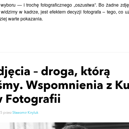
wyboru — i trochę fotograficznego „oszustwa”. Bo żadne zdję
 widzimy w kadrze, jest efektem decyzji fotografa – tego, co 
ziej warte pokazania.
jęcia – droga, którą
iśmy. Wspomnienia z K
 Fotografii
25
przez
Sławomir Kiryluk