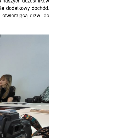
elu naszych uczestników
akże dodatkowy dochód.
 otwierającą drzwi do