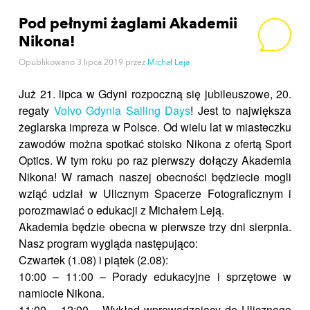
Pod pełnymi żaglami Akademii
Nikona!
Opublikowano
3 lipca 2019
przez
Michał Leja
Już 21. lipca w Gdyni rozpoczną się jubileuszowe, 20.
regaty
Volvo Gdynia Sailing Days
! Jest to największa
żeglarska impreza w Polsce. Od wielu lat w miasteczku
zawodów można spotkać stoisko Nikona z ofertą Sport
Optics. W tym roku po raz pierwszy dołączy Akademia
Nikona! W ramach naszej obecności będziecie mogli
wziąć udział w Ulicznym Spacerze Fotograficznym i
porozmawiać o edukacji z Michałem Leją.
Akademia będzie obecna w pierwsze trzy dni sierpnia.
Nasz program wygląda następująco:
Czwartek (1.08) i piątek (2.08):
10:00 – 11:00 – Porady edukacyjne i sprzętowe w
namiocie Nikona.
11:00 – 12:00 – Wykład wprowadzający do Ulicznego