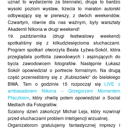
uznać to wydarzenie za biennale), druga to bardzo
wysoki poziom wystaw, trzecia to maraton autorski
odbywający się w pierwszy, z dwóch weekendów.
Czwartym, równie dla nas ważnym, były warsztaty
Akademii Nikona w drugi weekend!
19. października (drugi festiwalowy weekend)
spotkaliśmy się z kilkudziesięcioma słuchaczami.
Program spotkań otworzyła Beata Łyżwa-Sokół, która
przeglądała portfolia zawodowych i aspirujących do
bycia zawodowcem fotografów. Następnie Łukasz
Sokół opowiedział o portrecie formalnym. Na drugą
część przenieśliśmy się z „Kubiszówki” do bielskiego
BWA. Tam o godzinie 15 rozpoczął się
LIVE z
ambasadorem Nikona – Grzegorzem Momentem
Płaczkiem
, który chwilę potem opowiedział o Social
Mediach dla Fotografów.
Szalony dzień zakończył Michał Leja, który rozwinął
przed słuchaczami problem inteligencji wizualnej.
Organizatorom gratulujemy fantastycznej imprezy i