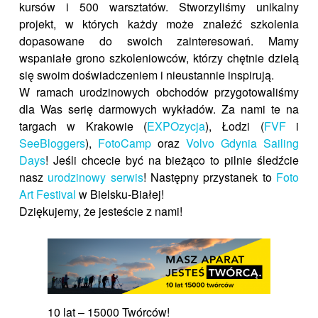
kursów i 500 warsztatów. Stworzyliśmy unikalny
projekt, w których każdy może znaleźć szkolenia
dopasowane do swoich zainteresowań. Mamy
wspaniałe grono szkoleniowców, którzy chętnie dzielą
się swoim doświadczeniem i nieustannie inspirują.
W ramach urodzinowych obchodów przygotowaliśmy
dla Was serię darmowych wykładów. Za nami te na
targach w Krakowie (
EXPOzycja
), Łodzi (
FVF
i
SeeBloggers
),
FotoCamp
oraz
Volvo Gdynia Sailing
Days
! Jeśli chcecie być na bieżąco to pilnie śledźcie
nasz
urodzinowy serwis
! Następny przystanek to
Foto
Art Festival
w Bielsku-Białej!
Dziękujemy, że jesteście z nami!
10 lat – 15000 Twórców!