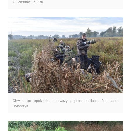
fot. Ziemowit Kudła
Chwila po spektaklu, pierwszy głęboki oddech. fot. Jarek
Solarczyk