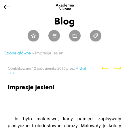
Blog
Strona główna
»
Impresje jesieni
Nawigacja po wpisach
Opublikowano
12 października 2016
przez
Michał
Leja
Impresje jesieni
…..to było malarstwo, karty pamięci zapisywały
plastyczne i niedosłowne obrazy. Malowały je kolory