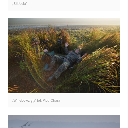
„Słitfocia”
„Wniebowzięty” fot. Piotr Chara