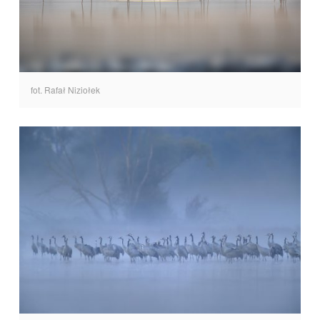
fot. Rafał Niziołek