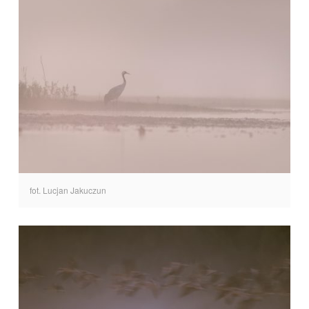
fot. Lucjan Jakuczun