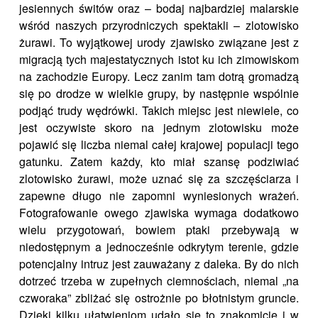
jesiennych świtów oraz – bodaj najbardziej malarskie
wśród naszych przyrodniczych spektakli – zlotowisko
żurawi. To wyjątkowej urody zjawisko związane jest z
migracją tych majestatycznych istot ku ich zimowiskom
na zachodzie Europy. Lecz zanim tam dotrą gromadzą
się po drodze w wielkie grupy, by następnie wspólnie
podjąć trudy wędrówki. Takich miejsc jest niewiele, co
jest oczywiste skoro na jednym zlotowisku może
pojawić się liczba niemal całej krajowej populacji tego
gatunku. Zatem każdy, kto miał szansę podziwiać
zlotowisko żurawi, może uznać się za szczęściarza i
zapewne długo nie zapomni wyniesionych wrażeń.
Fotografowanie owego zjawiska wymaga dodatkowo
wielu przygotowań, bowiem ptaki przebywają w
niedostępnym a jednocześnie odkrytym terenie, gdzie
potencjalny intruz jest zauważany z daleka. By do nich
dotrzeć trzeba w zupełnych ciemnościach, niemal „na
czworaka” zbliżać się ostrożnie po błotnistym gruncie.
Dzięki kilku ułatwieniom udało się to znakomicie i w