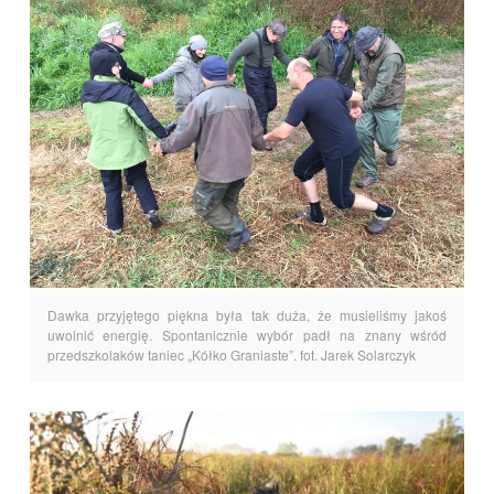
Dawka przyjętego piękna była tak duża, że musieliśmy jakoś
uwolnić energię. Spontanicznie wybór padł na znany wśród
przedszkolaków taniec „Kółko Graniaste”. fot. Jarek Solarczyk