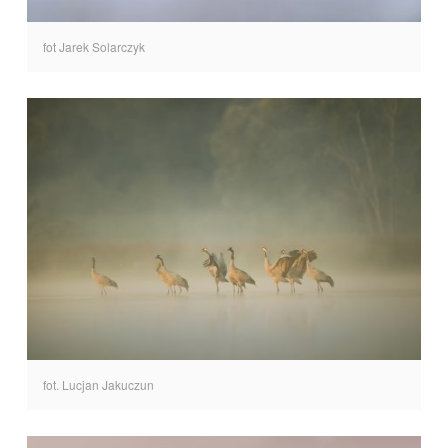
fot Jarek Solarczyk
fot. Lucjan Jakuczun