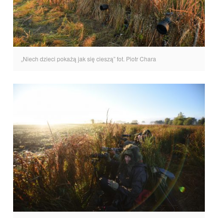
„Niech dzieci pokażą jak się cieszą” fot. Piotr Chara