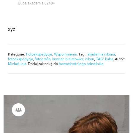
Cuba akademia 02484
xyz
Kategorie:
Fotoekspedycje
,
Wspomnienia
. Tagi:
akademia nikona
,
fotoekspedycja
,
fotografia
,
krystian bielatowicz
,
nikon
,
TAG: kuba
. Autor:
Michał Leja
. Dodaj zakładkę do
bezpośredniego odnośnika
.