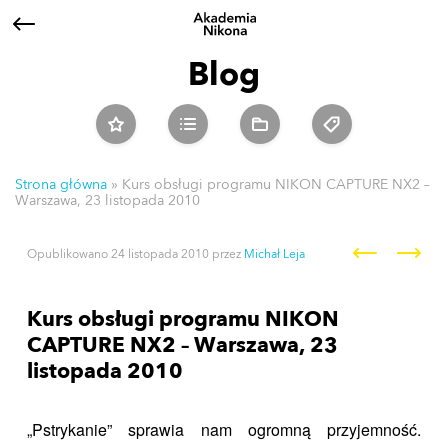
Blog
Strona główna
»
Kurs obsługi programu NIKON CAPTURE NX2 –
Warszawa, 23 listopada 2010
Nawigacja po wpisach
Opublikowano
24 listopada 2010
przez
Michał Leja
Kurs obsługi programu NIKON
CAPTURE NX2 – Warszawa, 23
listopada 2010
„Pstrykanie” sprawia nam ogromną przyjemność.