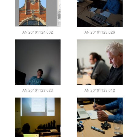
AN 20101124 002
AN 20101123 026
AN 20101123 023
AN 20101123 012