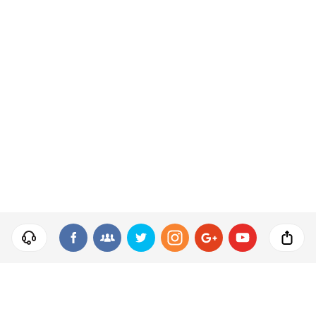
© 2017 Nikon CEE GmbH
Polityka Prywatności
Regulamin
Pewnie zdarzyło Ci się dumnie zaprezentować swoje zdjęcie… i zamiast zachwytu zobaczyć znudzenie na
twarzach widzów. Po namyśle dochodzisz do wniosku, że ta fotografia była rzeczywiście nienadzwyczajna.
Dlaczego? Jak temu zaradzić? Jak zrobić dobre zdjęcia, dowiesz się na
kursach fotograficznych
organizowanych przez Akademię Nikona. A co to znaczy dobre zdjęcie? Takie, które zaciekawi, zaintryguje,
wzruszy, rozśmieszy, takie, które opowie jakąś historię.
Kursy fotograficzne
prowadzone są przez