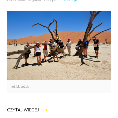
Opublikowano
8 grudnia 2011
przez
Michał Leja
fot. M. Jeżak
CZYTAJ WIĘCEJ