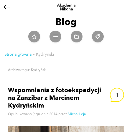
Blog
Strona główna
»
Kydryński
Archiwa tagu:
Kydryński
Wspomnienia z fotoekspedycji
1
na Zanzibar z Marcinem
Kydryńskim
Opublikowano
9 grudnia 2014
przez
Michał Leja