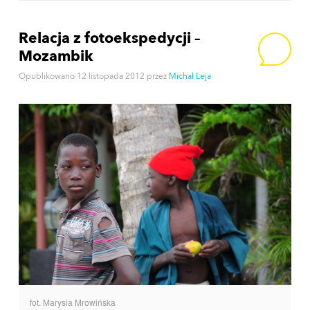
Relacja z fotoekspedycji –
Mozambik
Opublikowano
12 listopada 2012
przez
Michał Leja
fot. Marysia Mrowińska