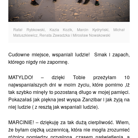
Rafał Rybkowski, Kazia Kozik, Marcin Kydryński, Michał
Matuszkiewicz, Renata Zawadzka i Mirosław Nowakowski
Cudowne miejsce, wspaniali ludzie! Smak i zapach,
którego nigdy nie zapomnę.
MATYLDO! – dzięki Tobie przeżyłam 10
najwspanialszych dni w moim życiu, które pomimo ,iż
tak szybko minęły to pozostaną długo w mojej pamięci.
Pokazałaś jak piękna jest wyspa Zanzibar i jak żyją na
niej ludzie ( z resztą jak wspaniali ludzie).
MARCINIE! – dziękuję za tak dużą cierpliwość. Wiem,
że byłam ciężką uczennicą, która nie mogła zrozumieć
różnicy pomiędzy przysłoną, czasem naświetlenia, a