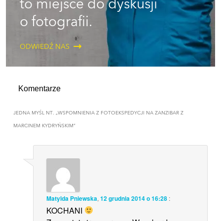
to miejsce do dyskusji
o fotografii.
ODWIEDŹ NAS
Komentarze
JEDNA MYŚL NT. „
WSPOMNIENIA Z FOTOEKSPEDYCJI NA ZANZIBAR Z
MARCINEM KYDRYŃSKIM
”
Matylda Pniewska
,
12 grudnia 2014 o 16:28
:
KOCHANI