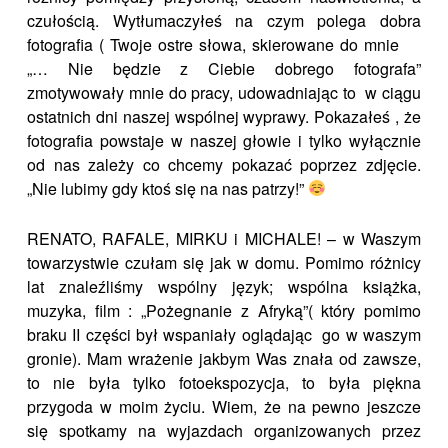
czułością. Wytłumaczyłeś na czym polega dobra
fotografia ( Twoje ostre słowa, skierowane do mnie
„… Nie będzie z Ciebie dobrego fotografa”
zmotywowały mnie do pracy, udowadniając to w ciągu
ostatnich dni naszej wspólnej wyprawy. Pokazałeś , że
fotografia powstaje w naszej głowie i tylko wyłącznie
od nas zależy co chcemy pokazać poprzez zdjęcie.
„Nie lubimy gdy ktoś się na nas patrzy!”
RENATO, RAFALE, MIRKU i MICHALE! – w Waszym
towarzystwie czułam się jak w domu. Pomimo różnicy
lat znaleźliśmy wspólny język; wspólna książka,
muzyka, film : „Pożegnanie z Afryką”( który pomimo
braku II części był wspaniały oglądając go w waszym
gronie). Mam wrażenie jakbym Was znała od zawsze,
to nie była tylko fotoekspozycja, to była piękna
przygoda w moim życiu. Wiem, że na pewno jeszcze
się spotkamy na wyjazdach organizowanych przez