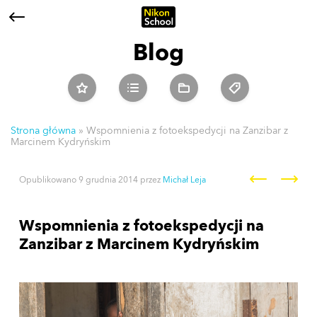
Blog
Strona główna
»
Wspomnienia z fotoekspedycji na Zanzibar z
Marcinem Kydryńskim
Nawigacja po wpisach
Opublikowano
9 grudnia 2014
przez
Michał Leja
Wspomnienia z fotoekspedycji na
Zanzibar z Marcinem Kydryńskim