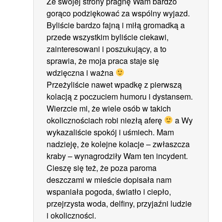
Ze swojej strony pragnę Wam bardzo
gorąco podziękować za wspólny wyjazd.
Byliście bardzo fajną i miłą gromadką a
przede wszystkim byliście ciekawi,
zainteresowani i poszukujący, a to
sprawia, że moja praca staje się
wdzięczna i ważna
Przeżyliście nawet wpadkę z pierwszą
kolacją z poczuciem humoru i dystansem.
Wierzcie mi, że wiele osób w takich
okolicznościach robi niezłą aferę
a Wy
wykazaliście spokój i uśmiech. Mam
nadzieję, że kolejne kolacje – zwłaszcza
kraby – wynagrodziły Wam ten incydent.
Cieszę się też, że poza paroma
deszczami w mieście dopisała nam
wspaniała pogoda, światło i ciepło,
przejrzysta woda, delfiny, przyjaźni ludzie
i okoliczności.