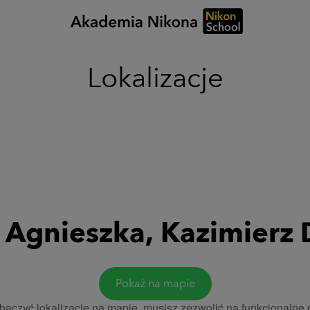
Lokalizacje
 Agnieszka, Kazimierz
Pokaż na mapie
aczyć lokalizację na mapie, musisz zezwolić na funkcjonalne p