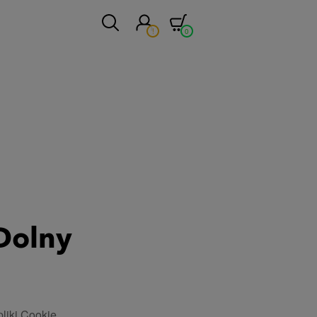
!
0
 Dolny
liki Cookie.