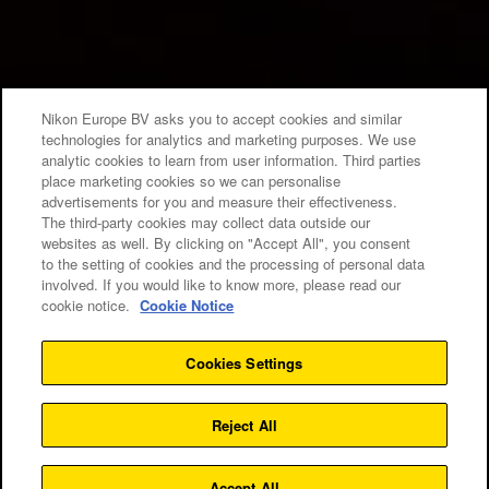
Nikon Europe BV asks you to accept cookies and similar
technologies for analytics and marketing purposes. We use
analytic cookies to learn from user information. Third parties
place marketing cookies so we can personalise
advertisements for you and measure their effectiveness.
The third-party cookies may collect data outside our
websites as well. By clicking on "Accept All", you consent
to the setting of cookies and the processing of personal data
involved. If you would like to know more, please read our
cookie notice.
Cookie Notice
Cookies Settings
Warsztaty
Reject All
ZOBACZ WSZYSTKIE WARSZTATY
Accept All
Czas trwania:
Grupa: